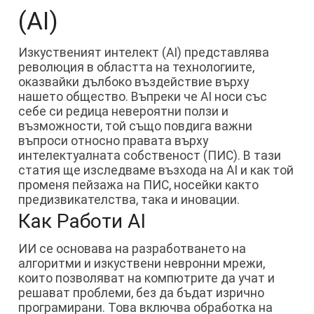
(AI)
Изкуственият интелект (AI) представлява
революция в областта на технологиите,
оказвайки дълбоко въздействие върху
нашето общество. Въпреки че AI носи със
себе си редица невероятни ползи и
възможности, той също повдига важни
въпроси относно правата върху
интелектуалната собственост (ПИС). В тази
статия ще изследваме възхода на AI и как той
променя пейзажа на ПИС, носейки както
предизвикателства, така и иновации.
Как Работи AI
ИИ се основава на разработването на
алгоритми и изкуствени невронни мрежи,
които позволяват на компютрите да учат и
решават проблеми, без да бъдат изрично
програмирани. Това включва обработка на