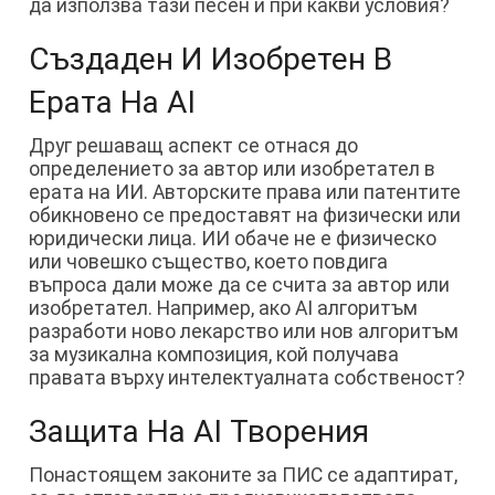
да използва тази песен и при какви условия?
Създаден И Изобретен В
Ерата На AI
Друг решаващ аспект се отнася до
определението за автор или изобретател в
ерата на ИИ. Авторските права или патентите
обикновено се предоставят на физически или
юридически лица. ИИ обаче не е физическо
или човешко същество, което повдига
въпроса дали може да се счита за автор или
изобретател. Например, ако AI алгоритъм
разработи ново лекарство или нов алгоритъм
за музикална композиция, кой получава
правата върху интелектуалната собственост?
Защита На AI Творения
Понастоящем законите за ПИС се адаптират,