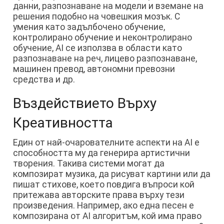
данни, разпознаване на модели и вземане на
решения подобно на човешкия мозък. С
умения като задълбочено обучение,
контролирано обучение и неконтролирано
обучение, AI се използва в области като
разпознаване на реч, лицево разпознаване,
машинен превод, автономни превозни
средства и др.
Въздействието Върху
Креативността
Един от най-очарователните аспекти на AI е
способността му да генерира артистични
творения. Такива системи могат да
композират музика, да рисуват картини или да
пишат стихове, което повдига въпроси кой
притежава авторските права върху тези
произведения. Например, ако една песен е
композирана от AI алгоритъм, кой има право