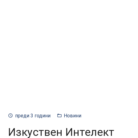
преди 3 години
Новини
access_time
folder_open
Изкуствен Интелект