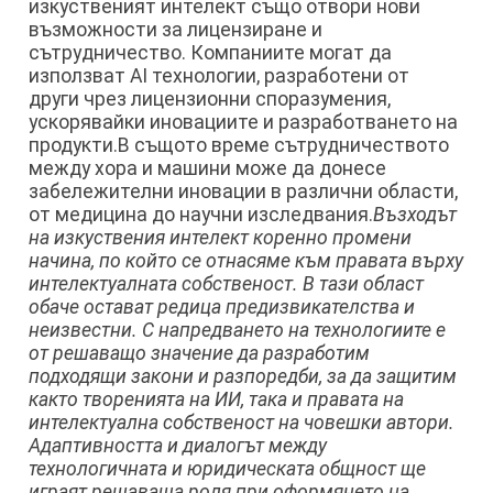
изкуственият интелект също отвори нови
възможности за лицензиране и
сътрудничество. Компаниите могат да
използват AI технологии, разработени от
други чрез лицензионни споразумения,
ускорявайки иновациите и разработването на
продукти.В същото време сътрудничеството
между хора и машини може да донесе
забележителни иновации в различни области,
от медицина до научни изследвания.
Възходът
на изкуствения интелект коренно промени
начина, по който се отнасяме към правата върху
интелектуалната собственост. В тази област
обаче остават редица предизвикателства и
неизвестни. С напредването на технологиите е
от решаващо значение да разработим
подходящи закони и разпоредби, за да защитим
както творенията на ИИ, така и правата на
интелектуална собственост на човешки автори.
Адаптивността и диалогът между
технологичната и юридическата общност ще
играят решаваща роля при оформянето на