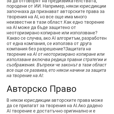
за да отговорят на предизвикателствата,
породени от ИИ. Например, някои юрисдикции
започнаха да признават авторските права за
творения на AI, но все още има много
неизвестни в тази област.Как едно творение
на AI може да бъде защитено от
неоторизирано копиране или използване?
Какво се случва, ако AI алгоритъм, разработен
от една компания, се използва от друга
компания без разрешение?
Защитата на
творение на AI от неоторизирано копиране или
използване включва редица правни стратегии и
съображения. Въпреки че законът в тази област
все още се развива, ето някои начини за защита
на творение на AI:
Авторско Право
В някои юрисдикции авторските права може
да се прилагат за творения на AI.Ако дадено
AI творение е достатъчно оригинално и е