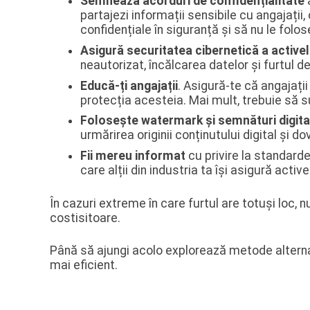
Semnează acorduri de confidențialitate
a
partajezi informații sensibile cu angajații
confidențiale în siguranță și să nu le folo
Asigură securitatea cibernetică a activel
neautorizat, încălcarea datelor și furtul de
Educă-ți angajații
. Asigură-te că angajații
protecția acesteia. Mai mult, trebuie să sub
Folosește watermark și semnături digita
urmărirea originii conținutului digital și 
Fii mereu informat
cu privire la standarde
care alții din industria ta își asigură acti
În cazuri extreme în care furtul are totuși loc, n
costisitoare.
Până să ajungi acolo explorează metode alternati
mai eficient.