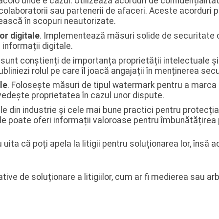
colo unde e cazul. Utilizează acorduri de confidențialit
, colaboratorii sau partenerii de afaceri. Aceste acorduri p
sească în scopuri neautorizate.
or digitale
. Implementează măsuri solide de securitate c
 informații digitale.
 sunt conștienți de importanța proprietății intelectuale și
liniezi rolul pe care îl joacă angajații în menținerea secu
le
. Folosește măsuri de tipul watermark pentru a marca a
dovedește proprietatea în cazul unor dispute.
le din industrie și cele mai bune practici pentru protecția
vele poate oferi informații valoroase pentru îmbunătățirea p
u uita că poți apela la litigii pentru soluționarea lor, în
ve de soluționare a litigiilor, cum ar fi medierea sau arb