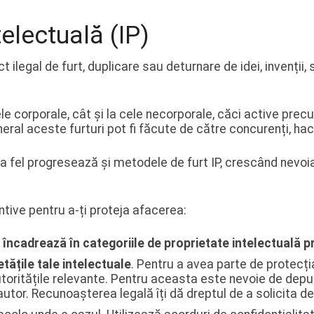
telectuală (IP)
t ilegal de furt, duplicare sau deturnare de idei, invenții,
vele corporale, cât și la cele necorporale, căci active pr
general aceste furturi pot fi făcute de către concurenți, hac
 fel progresează și metodele de furt IP, crescând nevoia 
tive pentru a-ți proteja afacerea:
e încadrează în categoriile de proprietate intelectuală p
tățile tale intelectuale
. Pentru a avea parte de protecția 
autoritățile relevante. Pentru aceasta este nevoie de dep
utor. Recunoașterea legală îți dă dreptul de a solicita de