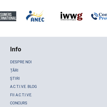
Info
DESPRE NOI
ȚĂRI
ȘTIRI
A.C.T.I.V.E. BLOG
FII A.C.T.I.V.E.
CONCURS