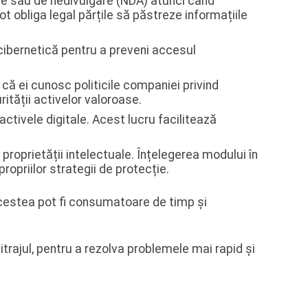
ate sau de nedivulgare (NDA) atunci când
ot obliga legal părțile să păstreze informațiile
ibernetică pentru a preveni accesul
 că ei cunosc politicile companiei privind
rității activelor valoroase.
ctivele digitale. Acest lucru facilitează
 proprietății intelectuale. Înțelegerea modului în
ropriilor strategii de protecție.
să acestea pot fi consumatoare de timp și
itrajul, pentru a rezolva problemele mai rapid și