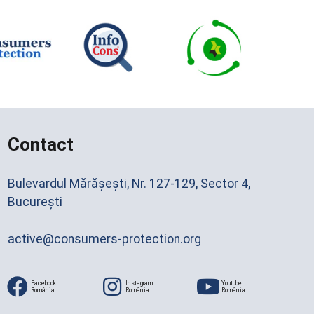
Contact
Bulevardul Mărășești, Nr. 127-129, Sector 4,
București
active@consumers-protection.org
Facebook
Instagram
Youtube
România
România
România