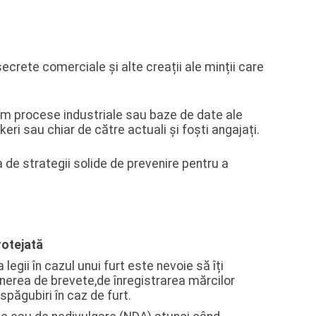
 secrete comerciale și alte creații ale minții care
ecum procese industriale sau baze de date ale
keri sau chiar de către actuali și foști angajați.
de strategii solide de prevenire pentru a
rotejată
legii în cazul unui furt este nevoie să îți
unerea de brevete,de înregistrarea mărcilor
spăgubiri în caz de furt.