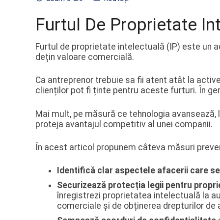
Furtul De Proprietate In
Furtul de proprietate intelectuală (IP) este un ac
dețin valoare comercială.
Ca antreprenor trebuie sa fii atent atât la acti
clienților pot fi ținte pentru aceste furturi. În 
Mai mult, pe măsură ce tehnologia avansează, la
proteja avantajul competitiv al unei companii.
În acest articol propunem câteva măsuri preven
Identifică clar aspectele afacerii care s
Securizează protecția legii pentru proprie
înregistrezi proprietatea intelectuală la 
comerciale și de obținerea drepturilor de a