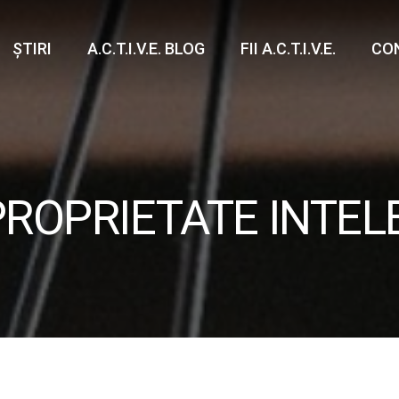
ȘTIRI
A.C.T.I.V.E. BLOG
FII A.C.T.I.V.E.
CO
PROPRIETATE INTELE