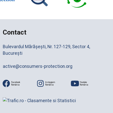
Contact
Bulevardul Mărășești, Nr. 127-129, Sector 4,
București
active@consumers-protection.org
Facebook
Instagram
Youtube
România
România
România