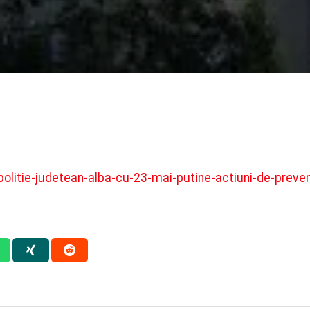
politie-judetean-alba-cu-23-mai-putine-actiuni-de-prev