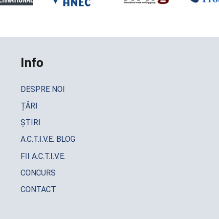
Info
DESPRE NOI
ȚĂRI
ȘTIRI
A.C.T.I.V.E. BLOG
FII A.C.T.I.V.E.
CONCURS
CONTACT