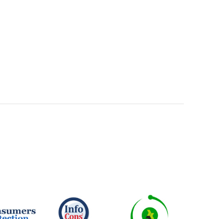
orin Mierlea, Președintele InfoCons
articipă La Conferința Regională Privind
roprietatea Intelectuală În Economia
igitală Pentru Întreprinderi Mici Și Mijlocii