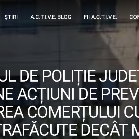
ȘTIRI
A.C.T.I.V.E. BLOG
FII A.C.T.I.V.E.
CO
L DE POLIȚIE JUD
NE ACȚIUNI DE PREV
EA COMERȚULUI C
RAFĂCUTE DECÂT 