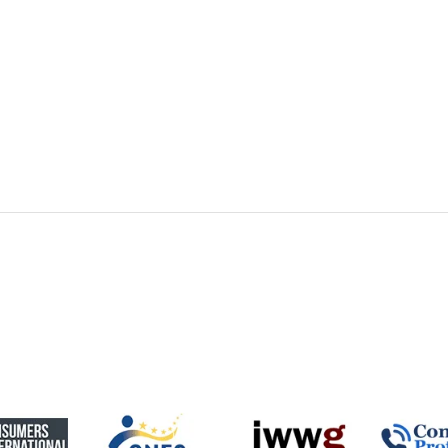
Inspectoratul De Poliție Județean Bihor Cu
S
77% Mai Puține Acțiuni De Prevenire Privind
P
Combaterea Comerțului Cu Produse
P
Contrafăcute Decât Media
D