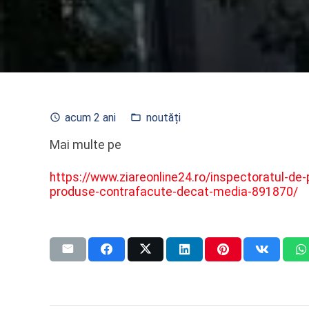
acum 2 ani
noutăți
access_time
folder_open
Mai multe pe
https://www.ziareonline24.ro/inspectoratul-de-
produse-contrafacute-decat-media-891870/