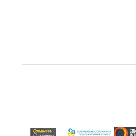
Cum Să Ne Ferim De Falsurile Care Ne Pot
„lua Ochii” La Prima Vedere